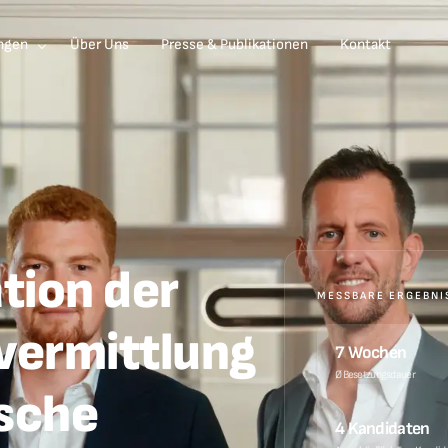
ngen
Über Uns
Presse & Publikationen
Kontakt
ive Search
ship Assessments & Potentialanalysen
lichkeitsdiagnostik
acement
tion der
MESSBARE ERGEBNI
vermittlung
7 Wochen
Ø Besetzungsdauer
ische
4 Kandidaten