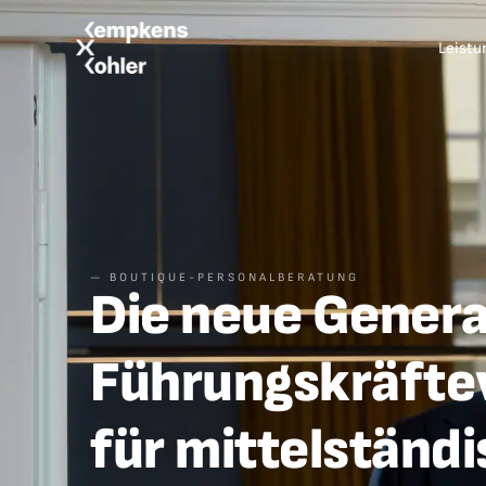
Leistu
Execut
Leader
Persön
Outpl
— BOUTIQUE-PERSONALBERATUNG
Die neue Genera
Führungskräfte
für mittelständ