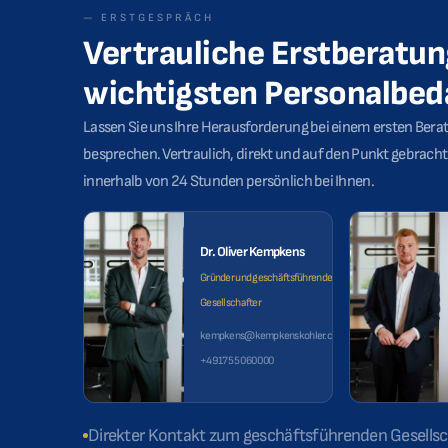
— ERSTGESPRÄCH
Vertrauliche Erstberatun
wichtigsten Personalbeda
Lassen Sie uns Ihre Herausforderung bei einem ersten Ber
besprechen. Vertraulich, direkt und auf den Punkt gebrach
innerhalb von 24 Stunden persönlich bei Ihnen.
Dr. Oliver Kempkens
Gründer und geschäftsführender
Gesellschafter
kempkens@kempkenskohler.com
+49 175 50 600 00
Direkter Kontakt zum geschäftsführenden Gesellsc