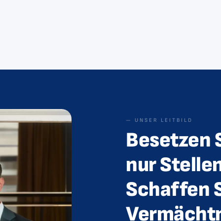
— UNSER LEITBILD
Besetzen S
nur Stelle
Schaffen S
Vermächtn