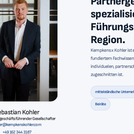
Partnerg
spezialis
Führungs
Region.
Kempkens x Kohler ist 
fundiertem Fachwissen 
individuelen, partnersc
zugeschnitten ist.
mittelständische Untern
Beiräte
bastian Kohler
geschäftsführender Gesellschafter
ler@kempkenskohler.com
+49 162 344 3187