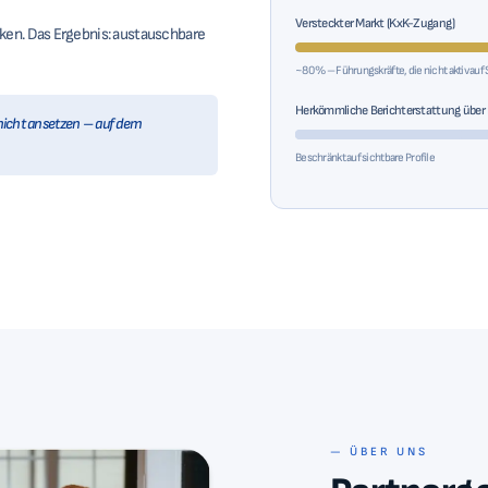
Versteckter Markt (KxK-Zugang)
n. Das Ergebnis: austauschbare
~80 % – Führungskräfte, die nicht aktiv auf
Herkömmliche Berichterstattung über
nicht ansetzen – auf dem
Beschränkt auf sichtbare Profile
— ÜBER UNS