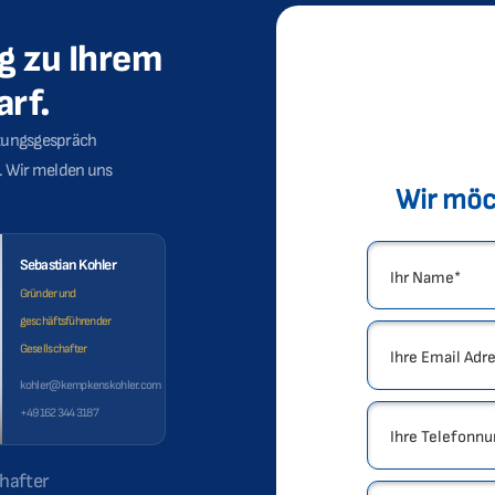
g zu Ihrem
rf.
atungsgespräch
t. Wir melden uns
Sebastian Kohler
Gründer und
geschäftsführender
Gesellschafter
kohler@kempkenskohler.com
+49 162 344 3187
hafter