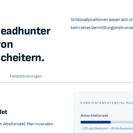
Schlüsselpositionen lassen sich n
Headhunter
kein reines Vermittlungsinstrument
von
cheitern.
Fehlplatzierungen
KANDIDATENPOTENZIAL NA
det
Aktiver Arbeitsmarkt
em Arbeitsmarkt. Man muss aktiv
~20 % des Talentpools – oft überbeanspru