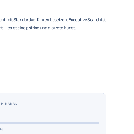
icht mit Standardverfahren besetzen. Executive Search ist
 – es ist eine präzise und diskrete Kunst.
CH KANAL
cht